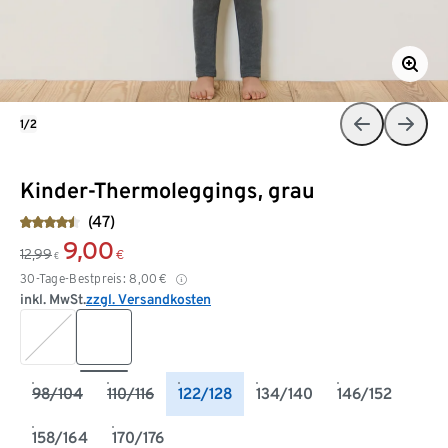
1/2
Kinder-Thermoleggings, grau
(47)
9,00
12,99
€
€
30-Tage-Bestpreis:
8,00
€
inkl. MwSt.
zzgl. Versandkosten
98/104
110/116
122/128
134/140
146/152
158/164
170/176