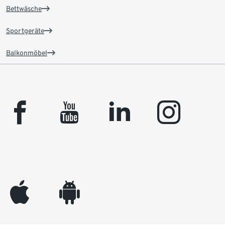
Bettwäsche
Sportgeräte
Balkonmöbel
facebook
youtube
linkedin
instagram
appleinc
android