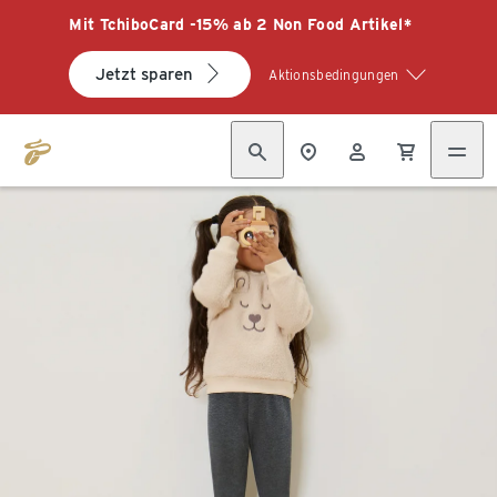
Mit TchiboCard -15% ab 2 Non Food Artikel*
Jetzt sparen
Aktionsbedingungen