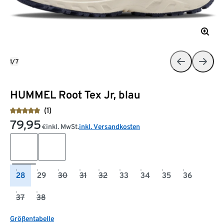
1/7
HUMMEL Root Tex Jr, blau
(1)
79,95
inkl. MwSt.
inkl. Versandkosten
€
28
29
30
31
32
33
34
35
36
37
38
Größentabelle