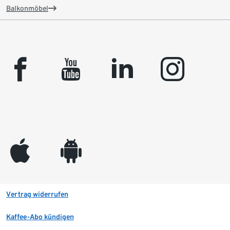
Balkonmöbel
facebook
youtube
linkedin
instagram
appleinc
android
Vertrag widerrufen
Kaffee-Abo kündigen