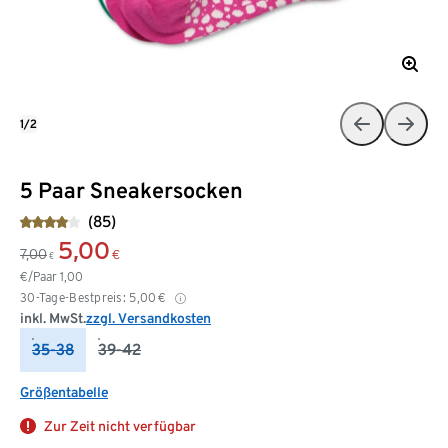
1/2
5 Paar Sneakersocken
(85)
5,00
7,00
€
€
€/Paar
1,00
30-Tage-Bestpreis:
5,00
€
inkl. MwSt.
zzgl. Versandkosten
35-38
39-42
Größentabelle
Zur Zeit nicht verfügbar