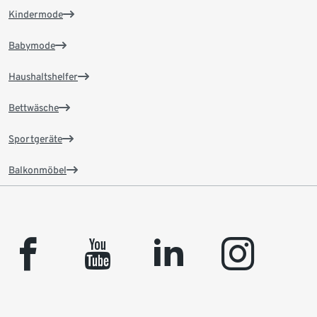
Kindermode
Babymode
Haushaltshelfer
Bettwäsche
Sportgeräte
Balkonmöbel
facebook
youtube
linkedin
instagram