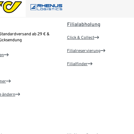
Filialabholung
Standardversand ab 29 € &
Click & Collect
Rücksendung
Filialreservierung
en
Filialfinder
ner
e ändern