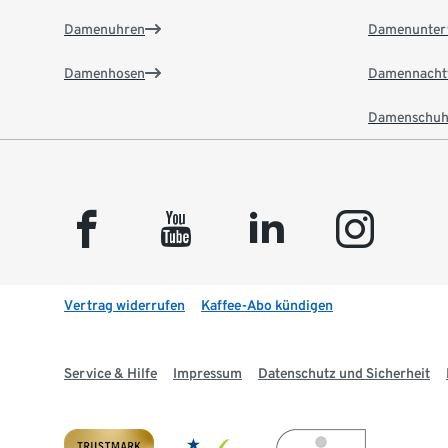
Damenuhren
Damenunter
Damenhosen
Damennacht
Damenschuh
facebook
youtube
linkedin
instagram
Vertrag widerrufen
Kaffee-Abo kündigen
Service & Hilfe
Impressum
Datenschutz und Sicherheit