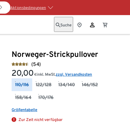
Aktionsbedingungen
Suche
Norweger-Strickpullover
(54)
20,00
inkl. MwSt.
zzgl. Versandkosten
€
110/116
122/128
134/140
146/152
158/164
170/176
Größentabelle
Zur Zeit nicht verfügbar