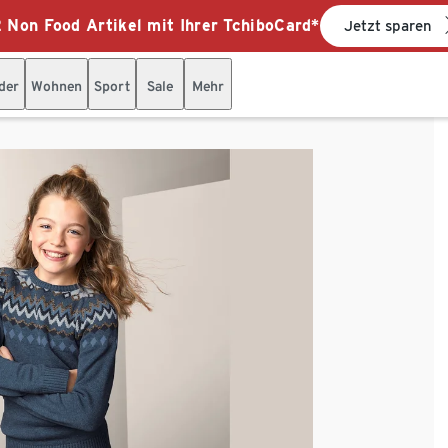
 Non Food Artikel mit Ihrer TchiboCard*
Jetzt sparen
der
Wohnen
Sport
Sale
Mehr