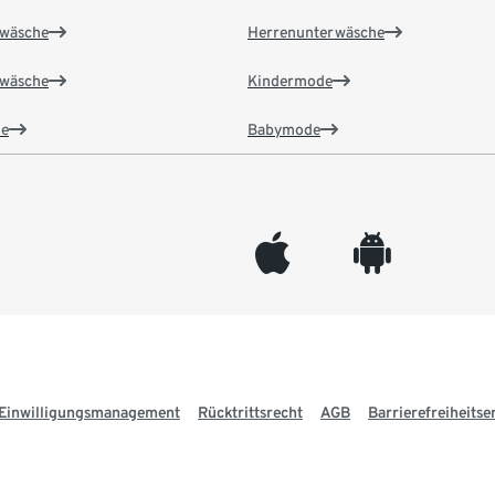
wäsche
Herrenunterwäsche
wäsche
Kindermode
e
Babymode
appleinc
android
Einwilligungsmanagement
Rücktrittsrecht
AGB
Barrierefreiheitse