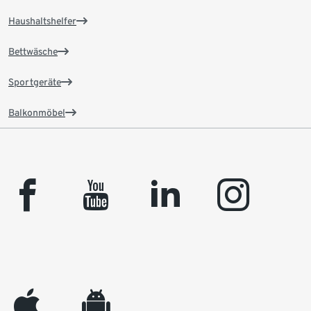
Haushaltshelfer
Bettwäsche
Sportgeräte
Balkonmöbel
facebook
youtube
linkedin
instagram
appleinc
android