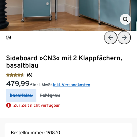
1/6
Sideboard »CN3« mit 2 Klappfächern,
basaltblau
(6)
479,99
inkl. MwSt.
inkl. Versandkosten
€
basaltblau
lichtgrau
Zur Zeit nicht verfügbar
Bestellnummer: 191870