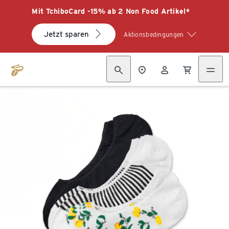
Mit TchiboCard -15% ab 2 Non Food Artikel*
Jetzt sparen
Aktionsbedingungen