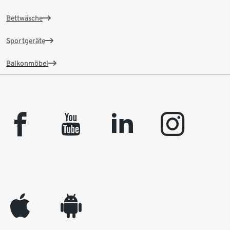
Bettwäsche
Sportgeräte
Balkonmöbel
facebook
youtube
linkedin
instagram
appleinc
android