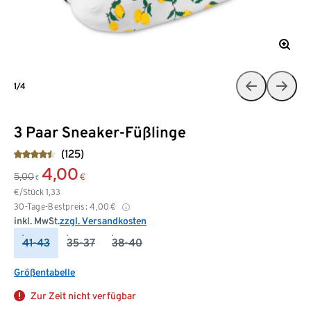
1/4
3 Paar Sneaker-Füßlinge
(125)
4,00
5,00
€
€
€/Stück
1,33
30-Tage-Bestpreis:
4,00
€
inkl. MwSt.
zzgl. Versandkosten
41-43
35-37
38-40
Größentabelle
Zur Zeit nicht verfügbar