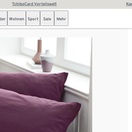
TchiboCard Vorteilswelt
Kar
der
Wohnen
Sport
Sale
Mehr