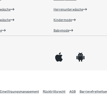
wäsche
Herrenunterwäsche
wäsche
Kindermode
e
Babymode
appleinc
android
Einwilligungsmanagement
Rücktrittsrecht
AGB
Barrierefreiheitse