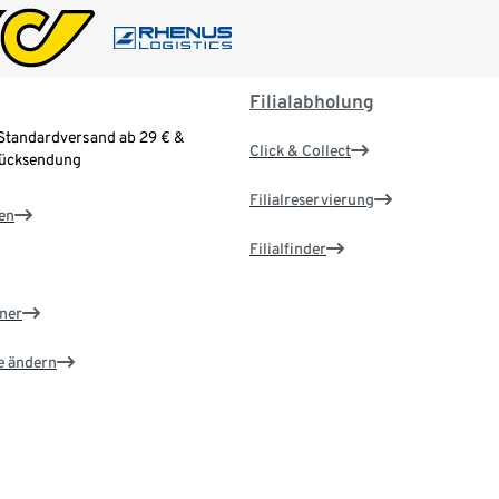
Filialabholung
Standardversand ab 29 € &
Click & Collect
Rücksendung
Filialreservierung
en
Filialfinder
ner
e ändern