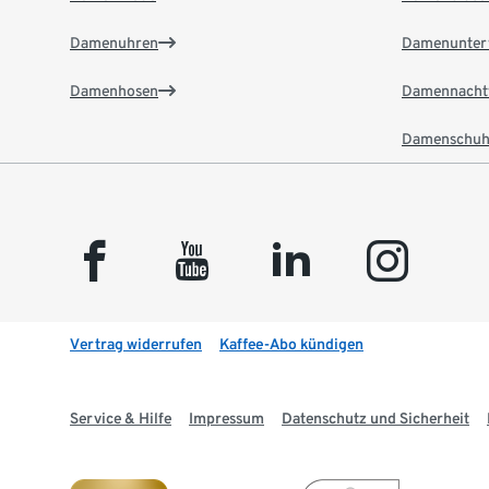
Damenuhren
Damenunter
Damenhosen
Damennacht
Damenschuh
facebook
youtube
linkedin
instagram
Vertrag widerrufen
Kaffee-Abo kündigen
Service & Hilfe
Impressum
Datenschutz und Sicherheit