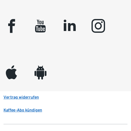
facebook
youtube
linkedin
instagram
appleinc
android
Vertrag widerrufen
Kaffee-Abo kündigen