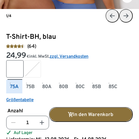
1/4
T-Shirt-BH, blau
(64)
24,99
inkl. MwSt.
zzgl. Versandkosten
€
75A
75B
80A
80B
80C
85B
85C
Größentabelle
Anzahl
In den Warenkorb
Auf Lager