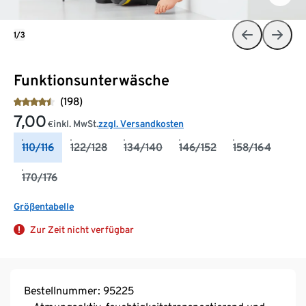
1/3
Funktionsunterwäsche
(198)
7,00
inkl. MwSt.
zzgl. Versandkosten
€
110/116
122/128
134/140
146/152
158/164
170/176
Größentabelle
Zur Zeit nicht verfügbar
Bestellnummer: 95225