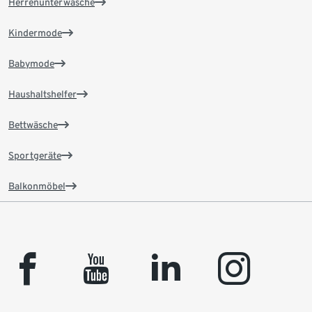
Herrenunterwäsche
Kindermode
Babymode
Haushaltshelfer
Bettwäsche
Sportgeräte
Balkonmöbel
facebook
youtube
linkedin
instagram