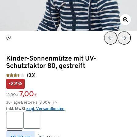
1/2
Kinder-Sonnenmütze mit UV-
Schutzfaktor 80, gestreift
(33)
-22%
7,00
12,99
€
€
30-Tage-Bestpreis:
9,00
€
inkl. MwSt.
zzgl. Versandkosten