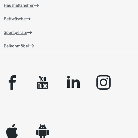
Haushaltshelfer
Bettwäsche
Sportgeräte
Balkonmöbel
facebook
youtube
linkedin
instagram
appleinc
android