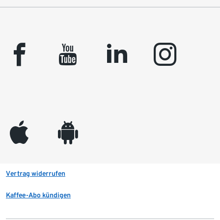
facebook
youtube
linkedin
instagram
appleinc
android
Vertrag widerrufen
Kaffee-Abo kündigen