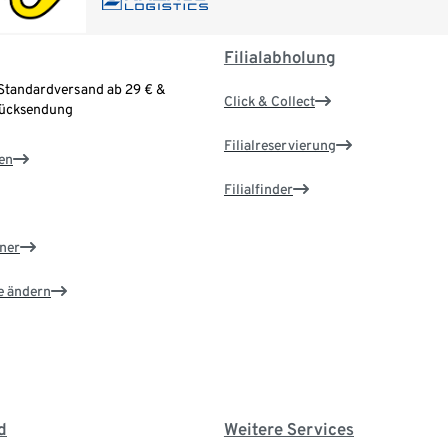
Filialabholung
Standardversand ab 29 € &
Click & Collect
Rücksendung
Filialreservierung
en
Filialfinder
ner
e ändern
d
Weitere Services