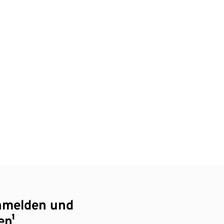
nmelden und
en¹