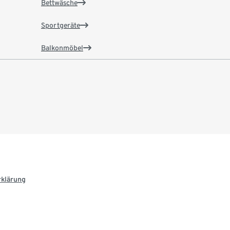
Bettwäsche
Sportgeräte
Balkonmöbel
rklärung