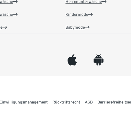
wäsche
Herrenunterwäsche
wäsche
Kindermode
e
Babymode
appleinc
android
Einwilligungsmanagement
Rücktrittsrecht
AGB
Barrierefreiheitse