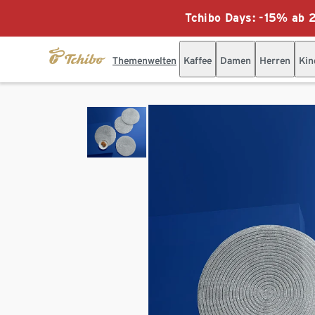
Tchibo Days: -15% ab 2
Themenwelten
Kaffee
Damen
Herren
Kin