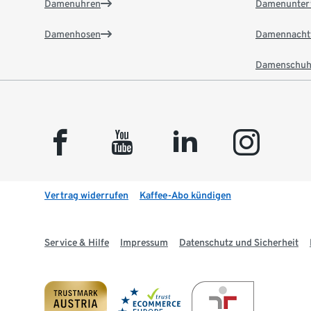
Damenuhren
Damenunter
Damenhosen
Damennacht
Damenschuh
facebook
youtube
linkedin
instagram
Vertrag widerrufen
Kaffee-Abo kündigen
Service & Hilfe
Impressum
Datenschutz und Sicherheit