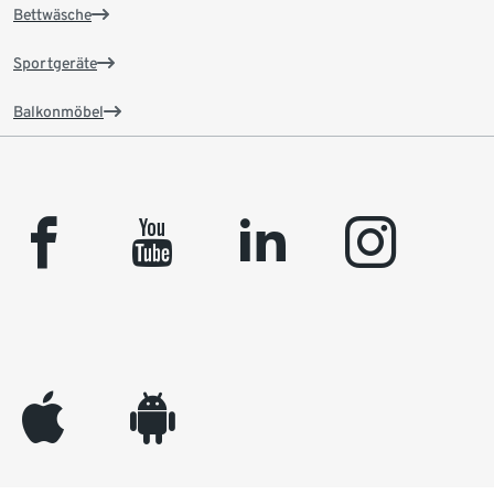
Bettwäsche
Sportgeräte
Balkonmöbel
facebook
youtube
linkedin
instagram
appleinc
android