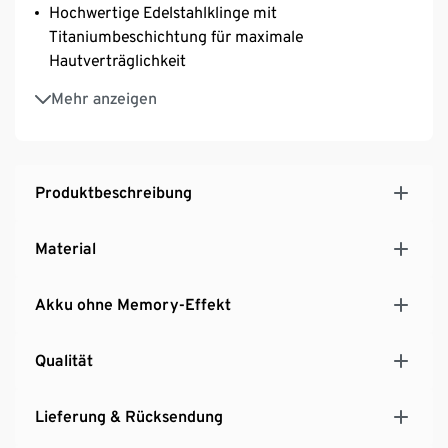
Hochwertige Edelstahlklinge mit
Titaniumbeschichtung für maximale
Hautverträglichkeit
LED-Display mit Akku-, Reisesicherungs- und
Mehr anzeigen
Ladeanzeige
Abnehmbarer Schneidaufsatz für hygienische
Reinigung unter fließendem Wasser
Mit Schnellladefunktion
Produktbeschreibung
Ideal auch auf Reisen
Leistungsstarker Lithium-Akku für ca. 60 Minuten
Material
Rasierzeit – ca. 60 Minuten Ladezeit
Auch im Netzbetrieb nutzbar
Akku ohne Memory-Effekt
Qualität
Lieferung & Rücksendung