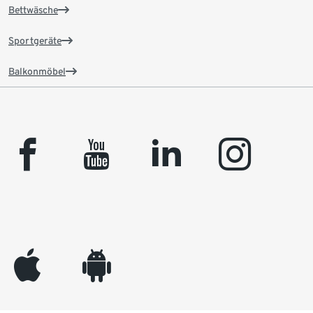
Bettwäsche
Sportgeräte
Balkonmöbel
facebook
youtube
linkedin
instagram
appleinc
android