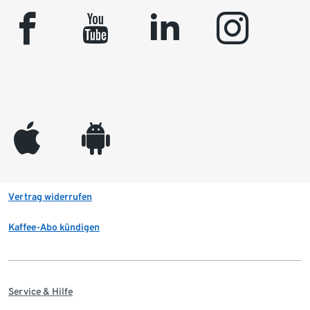
facebook
youtube
linkedin
instagram
appleinc
android
Vertrag widerrufen
Kaffee-Abo kündigen
Service & Hilfe