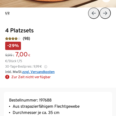
1/2
4 Platzsets
(98)
-29%
7,00
9,99
€
€
€/Stück
1,75
30-Tage-Bestpreis:
9,99
€
inkl. MwSt.
zzgl. Versandkosten
Zur Zeit nicht verfügbar
Bestellnummer: 197688
Aus strapazierfähigem Flechtgewebe
Durchmesser je ca. 35 cm