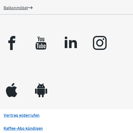
Balkonmöbel
facebook
youtube
linkedin
instagram
appleinc
android
Vertrag widerrufen
Kaffee-Abo kündigen