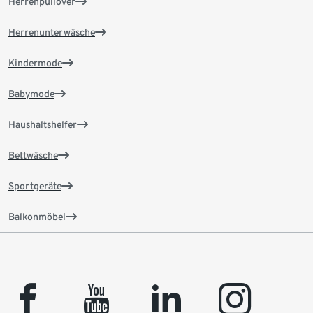
Herrenpullover
Herrenunterwäsche
Kindermode
Babymode
Haushaltshelfer
Bettwäsche
Sportgeräte
Balkonmöbel
facebook
youtube
linkedin
instagram