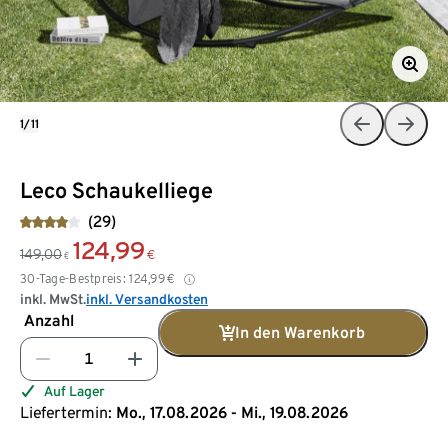
1/11
Leco Schaukelliege
(29)
124,99
149,00
€
€
30-Tage-Bestpreis:
124,99
€
inkl. MwSt.
inkl. Versandkosten
Anzahl
In den Warenkorb
Auf Lager
Liefertermin:
Mo., 17.08.2026 - Mi., 19.08.2026