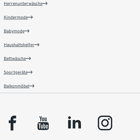
Herrenunterwäsche
Kindermode
Babymode
Haushaltshelfer
Bettwäsche
Sportgeräte
Balkonmöbel
facebook
youtube
linkedin
instagram