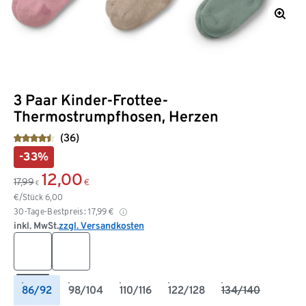
3 Paar Kinder-Frottee-
Thermostrumpfhosen, Herzen
(36)
-33%
12,00
17,99
€
€
€/Stück
6,00
30-Tage-Bestpreis:
17,99
€
inkl. MwSt.
zzgl. Versandkosten
86/92
98/104
110/116
122/128
134/140