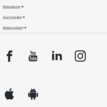
Bettwäsche
Sportgeräte
Balkonmöbel
facebook
youtube
linkedin
instagram
appleinc
android