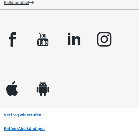
Balkonmöbel
facebook
youtube
linkedin
instagram
appleinc
android
Vertrag widerrufen
Kaffee-Abo kündigen