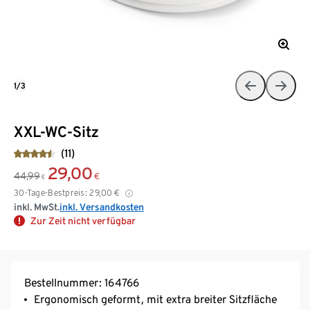
1/3
XXL-WC-Sitz
(11)
29,00
44,99
€
€
30-Tage-Bestpreis:
29,00
€
inkl. MwSt.
inkl. Versandkosten
Zur Zeit nicht verfügbar
Bestellnummer: 164766
Ergonomisch geformt, mit extra breiter Sitzfläche