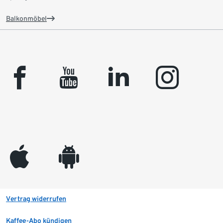
Balkonmöbel
facebook
youtube
linkedin
instagram
appleinc
android
Vertrag widerrufen
Kaffee-Abo kündigen