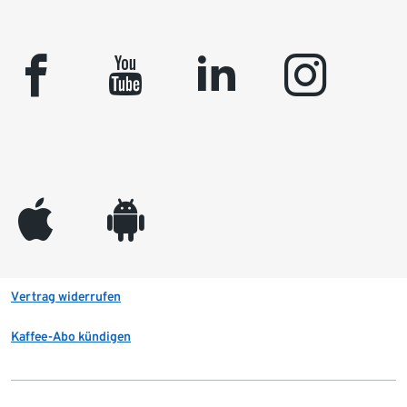
facebook
youtube
linkedin
instagram
appleinc
android
Vertrag widerrufen
Kaffee-Abo kündigen