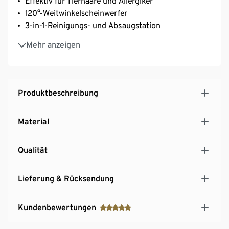
Effektiv für Tierhaare und Allergiker
120°-Weitwinkelscheinwerfer
3-in-1-Reinigungs- und Absaugstation
Bis zu 70 Minuten Akkulaufzeit
Mehr anzeigen
2x 6-stufiges Filter-System
(Allergiker/Tierhaushalte)
Der 2,5-Liter-Schmutzbehälter sorgt für
automatische Reinigung, Aufladung und
Produktbeschreibung
Staubaufbewahrung
Die ZeroTangle-Bürste verhindert Haar-
Material
Verhedderungen und sorgt so für eine effektive
Reinigung ohne Leistungsverlust
Qualität
Lieferung & Rücksendung
Kundenbewertungen