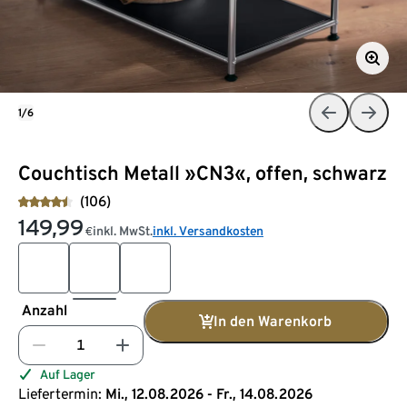
1/6
Couchtisch Metall »CN3«, offen, schwarz
(106)
149,99
inkl. MwSt.
inkl. Versandkosten
€
Anzahl
In den Warenkorb
Auf Lager
Liefertermin:
Mi., 12.08.2026 - Fr., 14.08.2026