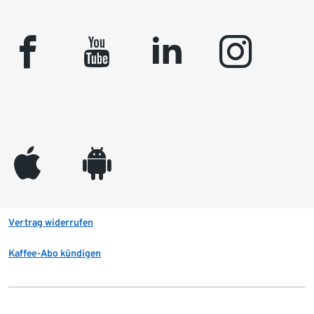
facebook
youtube
linkedin
instagram
appleinc
android
Vertrag widerrufen
Kaffee-Abo kündigen