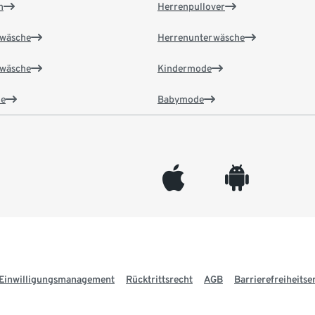
n
Herrenpullover
wäsche
Herrenunterwäsche
wäsche
Kindermode
e
Babymode
appleinc
android
Einwilligungsmanagement
Rücktrittsrecht
AGB
Barrierefreiheitse