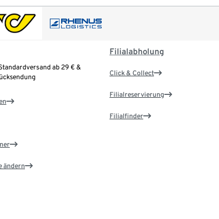
Filialabholung
Standardversand ab 29 € &
Click & Collect
Rücksendung
Filialreservierung
en
Filialfinder
ner
e ändern