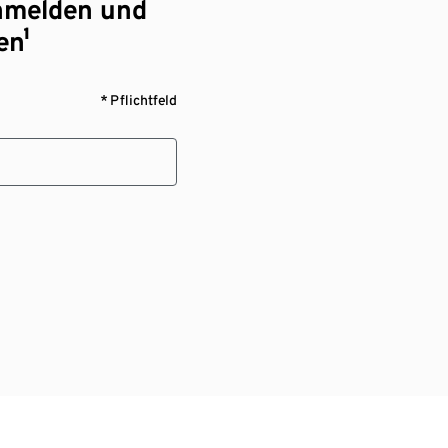
nmelden und
en¹
* Pflichtfeld