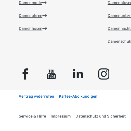
Damenmode
Damenbluse
Damenuhren
Damenunter
Damenhosen
Damennacht
Damenschuh
facebook
youtube
linkedin
instagram
Vertrag widerrufen
Kaffee-Abo kündigen
Service & Hilfe
Impressum
Datenschutz und Sicherheit