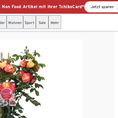
 Non Food Artikel mit Ihrer TchiboCard*
Jetzt sparen
der
Wohnen
Sport
Sale
Mehr