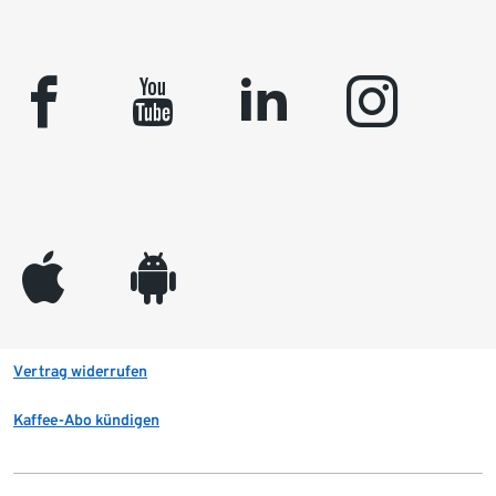
facebook
youtube
linkedin
instagram
appleinc
android
Vertrag widerrufen
Kaffee-Abo kündigen