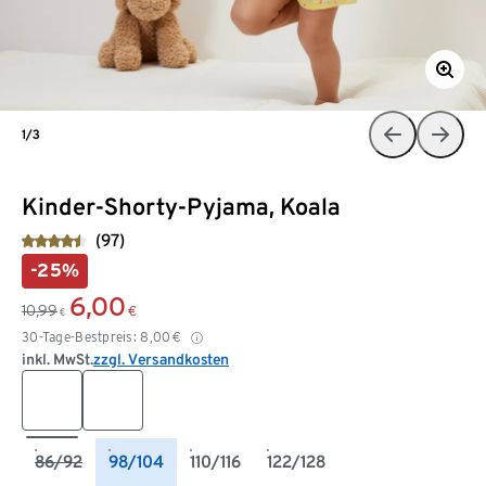
1/3
Kinder-Shorty-Pyjama, Koala
(97)
-25%
6,00
10,99
€
€
30-Tage-Bestpreis:
8,00
€
inkl. MwSt.
zzgl. Versandkosten
86/92
98/104
110/116
122/128