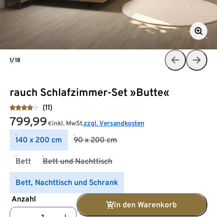
1/18
rauch Schlafzimmer-Set »Butte«
(11)
799,99
inkl. MwSt.
zzgl. Versandkosten
€
140 x 200 cm
90 x 200 cm
Bett
Bett und Nachttisch
Bett, Nachttisch und Schrank
Anzahl
In den Warenkorb