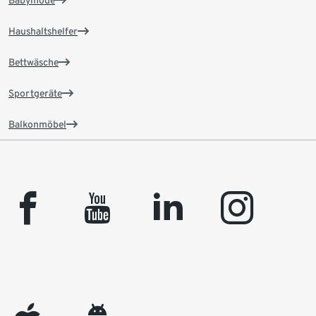
Babymode
Haushaltshelfer
Bettwäsche
Sportgeräte
Balkonmöbel
facebook
youtube
linkedin
instagram