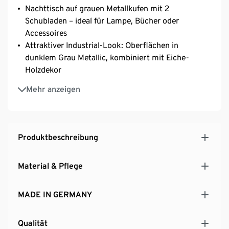
Nachttisch auf grauen Metallkufen mit 2
Schubladen – ideal für Lampe, Bücher oder
Accessoires
Attraktiver Industrial-Look: Oberflächen in
dunklem Grau Metallic, kombiniert mit Eiche-
Holzdekor
3-türiger Kleiderschrank mit Spiegeltür und
Mehr anzeigen
Schubladen: viel Stauraum für Kleidung und
Accessoires
Bett in schwebender Optik mit stabilem Kopfteil
Lattenrost und Matratze nicht im Lieferumfang
Produktbeschreibung
enthalten
Schwebende Optik
Material & Pflege
Hersteller: Rauch
Besonders langlebig durch pflegeleichte
MADE IN GERMANY
Oberflächen und hochwertige Materialien
Nachhaltig produziert, 100% Made in Germany und
ausgezeichnet mit dem Blauen Engel sowie dem
Qualität