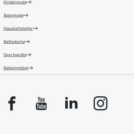
Kindermode
Babymode
Haushaltshelfer
Bettwäsche
Sportgeräte
Balkonmöbel
facebook
youtube
linkedin
instagram