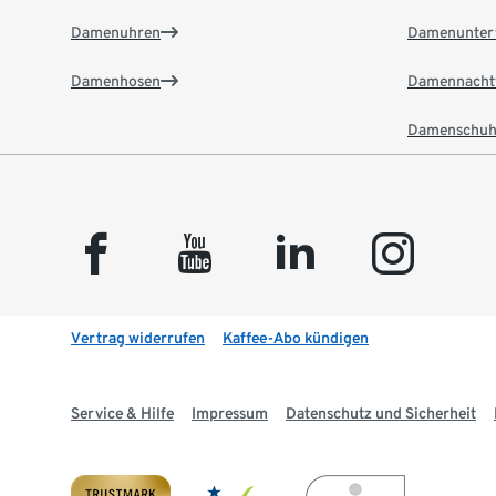
Damenuhren
Damenunter
Damenhosen
Damennacht
Damenschuh
facebook
youtube
linkedin
instagram
Vertrag widerrufen
Kaffee-Abo kündigen
Service & Hilfe
Impressum
Datenschutz und Sicherheit