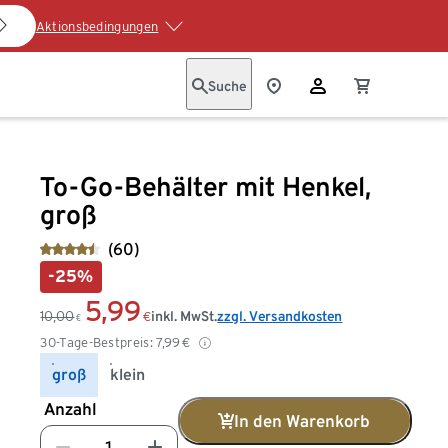
Aktionsbedingungen
Suche
To-Go-Behälter mit Henkel,
groß
(60)
-25%
5,99
10,00
inkl. MwSt.
zzgl. Versandkosten
€
€
30-Tage-Bestpreis:
7,99
€
groß
klein
Anzahl
In den Warenkorb