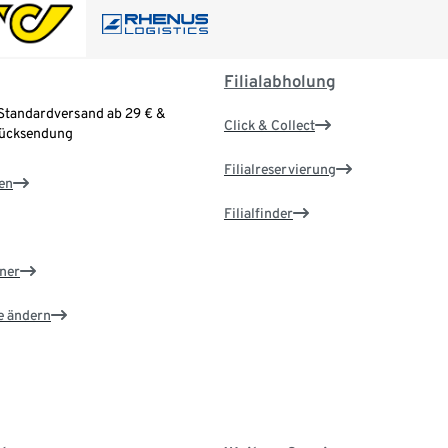
Filialabholung
Standardversand ab 29 € &
Click & Collect
Rücksendung
Filialreservierung
en
Filialfinder
ner
e ändern