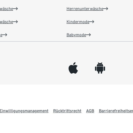
wäsche
Herrenunterwäsche
wäsche
Kindermode
e
Babymode
appleinc
android
Einwilligungsmanagement
Rücktrittsrecht
AGB
Barrierefreiheitse