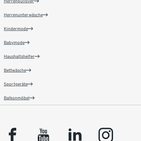
Herrenpullover
Herrenunterwäsche
Kindermode
Babymode
Haushaltshelfer
Bettwäsche
Sportgeräte
Balkonmöbel
facebook
youtube
linkedin
instagram