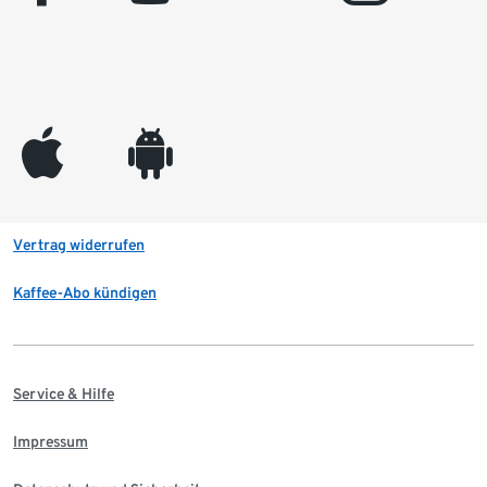
appleinc
android
Vertrag widerrufen
Kaffee-Abo kündigen
Service & Hilfe
Impressum