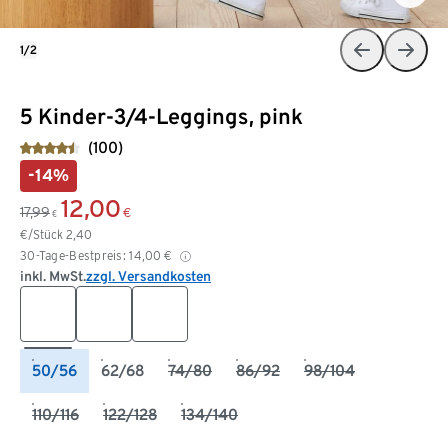
1/2
5 Kinder-3/4-Leggings, pink
(100)
-14%
12,00
17,99
€
€
€/Stück
2,40
30-Tage-Bestpreis:
14,00
€
inkl. MwSt.
zzgl. Versandkosten
50/56
62/68
74/80
86/92
98/104
110/116
122/128
134/140