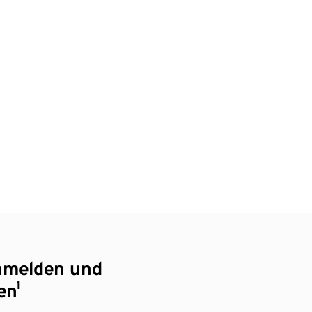
nmelden und
en¹