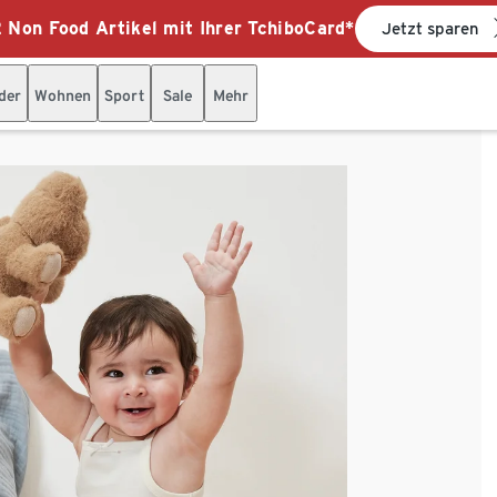
 Non Food Artikel mit Ihrer TchiboCard*
Jetzt sparen
der
Wohnen
Sport
Sale
Mehr