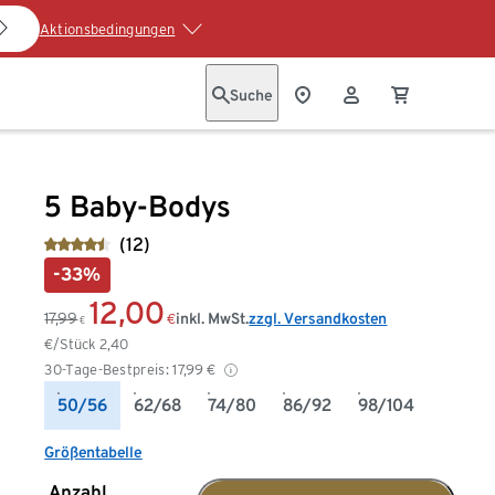
Aktionsbedingungen
Suche
5 Baby-Bodys
(12)
-33%
12,00
17,99
inkl. MwSt.
zzgl. Versandkosten
€
€
€/Stück
2,40
30-Tage-Bestpreis:
17,99
€
50/56
62/68
74/80
86/92
98/104
Größentabelle
Anzahl