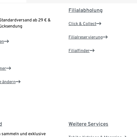
Filialabholung
Standardversand ab 29 € &
Click & Collect
Rücksendung
Filialreservierung
en
Filialfinder
ner
e ändern
d
Weitere Services
 sammeln und exklusive