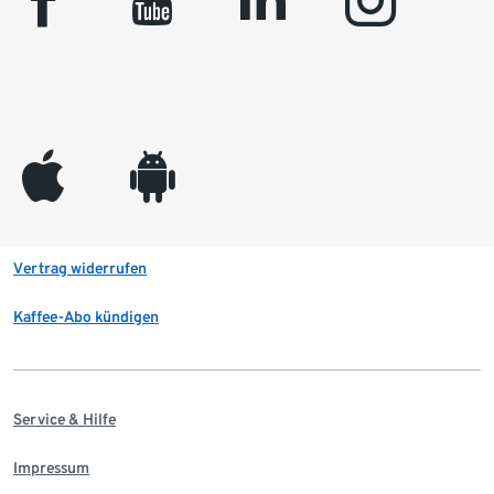
facebook
youtube
linkedin
instagram
appleinc
android
Vertrag widerrufen
Kaffee-Abo kündigen
Service & Hilfe
Impressum