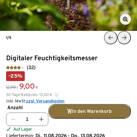
1/5
Digitaler Feuchtigkeitsmesser
(32)
-25%
9,00
12,99
€
€
30-Tage-Bestpreis:
12,00
€
inkl. MwSt.
zzgl. Versandkosten
Anzahl
In den Warenkorb
Auf Lager
Liefertermin:
Di., 11.08.2026 - Do., 13.08.2026