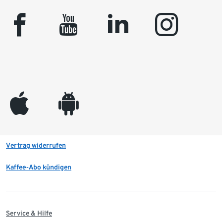
facebook
youtube
linkedin
instagram
appleinc
android
Vertrag widerrufen
Kaffee-Abo kündigen
Service & Hilfe