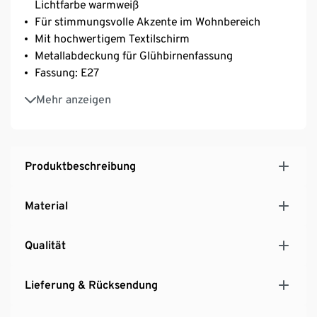
Lichtfarbe warmweiß
Für stimmungsvolle Akzente im Wohnbereich
Mit hochwertigem Textilschirm
Metallabdeckung für Glühbirnenfassung
Fassung: E27
Leuchtmittel direkt am Schalter per Step-Dimming
Mehr anzeigen
dimmbar: 25%, 50% oder 100%
Fußplatte für zusätzliches Gewicht
Bodenschonende Unterseite
Produktbeschreibung
Material
Qualität
Lieferung & Rücksendung