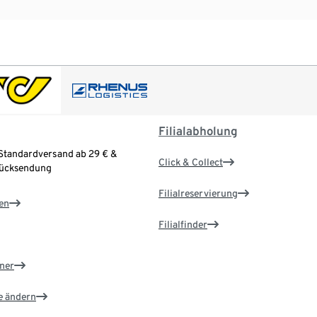
Filialabholung
Standardversand ab 29 € &
Click & Collect
Rücksendung
Filialreservierung
en
Filialfinder
ner
e ändern