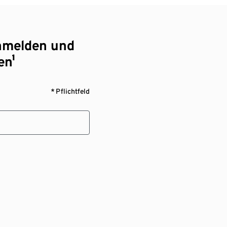
nmelden und
en¹
* Pflichtfeld