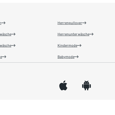
n
Herrenpullover
wäsche
Herrenunterwäsche
wäsche
Kindermode
e
Babymode
appleinc
android