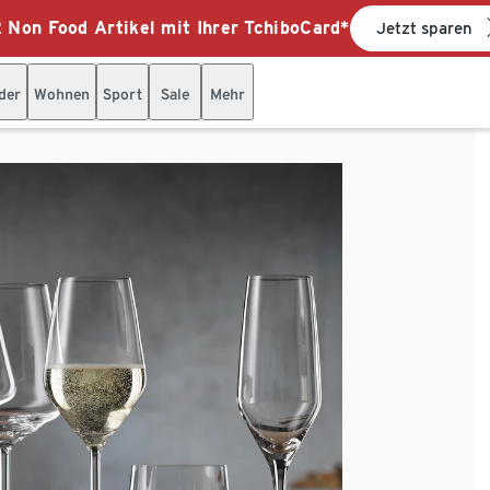
 Non Food Artikel mit Ihrer TchiboCard*
Jetzt sparen
der
Wohnen
Sport
Sale
Mehr