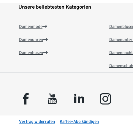
Unsere beliebtesten Kategorien
Damenmode
Damenbluse
Damenuhren
Damenunter
Damenhosen
Damennacht
Damenschuh
facebook
youtube
linkedin
instagram
Vertrag widerrufen
Kaffee-Abo kündigen