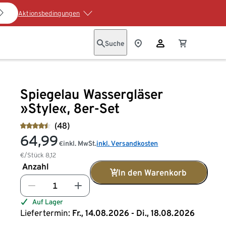
Aktionsbedingungen
Suche
Spiegelau Wassergläser
»Style«, 8er-Set
(48)
64,99
inkl. MwSt.
inkl. Versandkosten
€
€/Stück
8,12
Anzahl
In den Warenkorb
Auf Lager
Liefertermin:
Fr., 14.08.2026 - Di., 18.08.2026