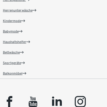
Herrenunterwäsche
Kindermode
Babymode
Haushaltshelfer
Bettwäsche
Sportgeräte
Balkonmöbel
facebook
youtube
linkedin
instagram