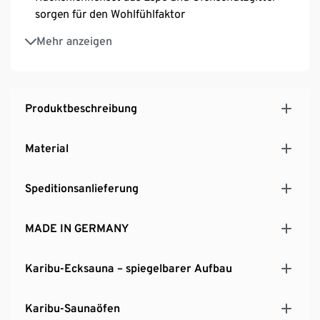
sorgen für den Wohlfühlfaktor
Nordische Fichte und Espe
Mehr anzeigen
Bankbreite ca. 57 cm
B x H x T ca. 231 x 198 x 196 cm
Produktbeschreibung
Material
Speditionsanlieferung
MADE IN GERMANY
Karibu-Ecksauna – spiegelbarer Aufbau
Karibu-Saunaöfen