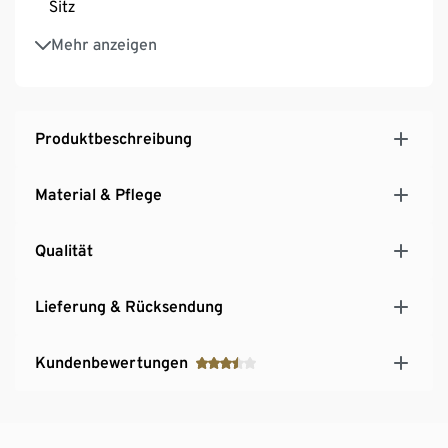
Sitz
Seitliche Gurte und elastisches Gummiband vorne –
Mehr anzeigen
zur Befestigung von z.B. Jacken etc.
Mit Brust- und Hüftgurt für einen festen Sitz
Schlaufen zum Einhängen von Karabinerhaken und
Trekkingstöcken
Produktbeschreibung
Verstärkter Rücken und Boden
Mit Tragegriff
Material & Pflege
Qualität
Lieferung & Rücksendung
Kundenbewertungen