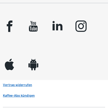
facebook
youtube
linkedin
instagram
appleinc
android
Vertrag widerrufen
Kaffee-Abo kündigen