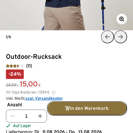
1/6
Outdoor-Rucksack
(11)
-24%
15,00
24,99
€
€
30-Tage-Bestpreis:
19,99
€
inkl. MwSt.
zzgl. Versandkosten
Anzahl
In den Warenkorb
Auf Lager
Liefertermin:
Di., 11.08.2026 - Do., 13.08.2026