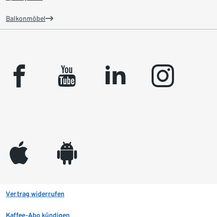
Balkonmöbel
facebook
youtube
linkedin
instagram
appleinc
android
Vertrag widerrufen
Kaffee-Abo kündigen