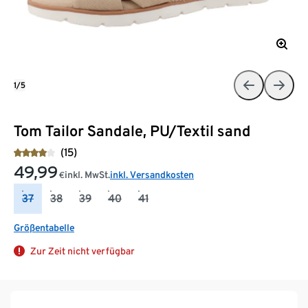
1/5
Tom Tailor Sandale, PU/Textil sand
(15)
49,99
inkl. MwSt.
inkl. Versandkosten
€
37
38
39
40
41
Größentabelle
Zur Zeit nicht verfügbar