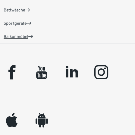
Bettwäsche
Sportgeräte
Balkonmöbel
facebook
youtube
linkedin
instagram
appleinc
android