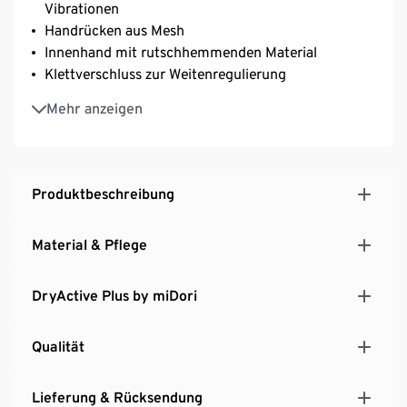
Vibrationen
Handrücken aus Mesh
Innenhand mit rutschhemmenden Material
Klettverschluss zur Weitenregulierung
Atmungsaktiv, feuchtigkeitstransportierend und
Mehr anzeigen
schnelltrocknend durch DryActive Plus-Ausrüstung
Mit Elasthan: formbeständig, perfekter Sitz, hoher
Tragekomfort
Produktbeschreibung
Material & Pflege
DryActive Plus by miDori
Qualität
Lieferung & Rücksendung