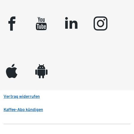
facebook
youtube
linkedin
instagram
appleinc
android
Vertrag widerrufen
Kaffee-Abo kündigen