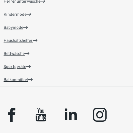
Herrenunterwäsche
Kindermode
Babymode
Haushaltshelfer
Bettwäsche
Sportgeräte
Balkonmöbel
facebook
youtube
linkedin
instagram