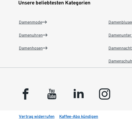
Unsere beliebtesten Kategorien
Damenmode
Damenbluse
Damenuhren
Damenunter
Damenhosen
Damennacht
Damenschuh
facebook
youtube
linkedin
instagram
Vertrag widerrufen
Kaffee-Abo kündigen