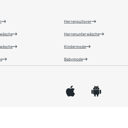
n
Herrenpullover
wäsche
Herrenunterwäsche
wäsche
Kindermode
e
Babymode
appleinc
android