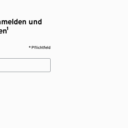
nmelden und
en¹
* Pflichtfeld