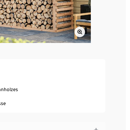
nnholzes
sse