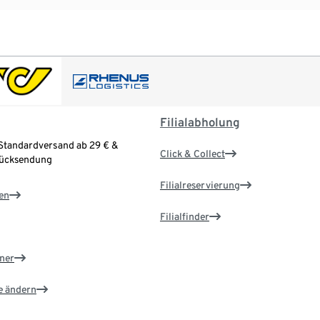
Filialabholung
Standardversand ab 29 € &
Click & Collect
Rücksendung
Filialreservierung
en
Filialfinder
ner
e ändern