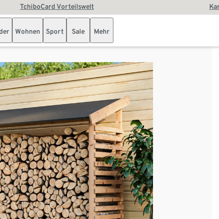
TchiboCard Vorteilswelt
Kar
der
Wohnen
Sport
Sale
Mehr