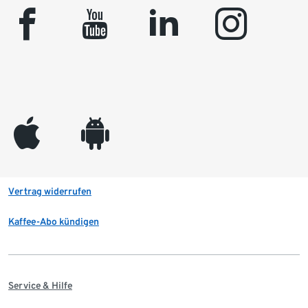
facebook
youtube
linkedin
instagram
appleinc
android
Vertrag widerrufen
Kaffee-Abo kündigen
Service & Hilfe