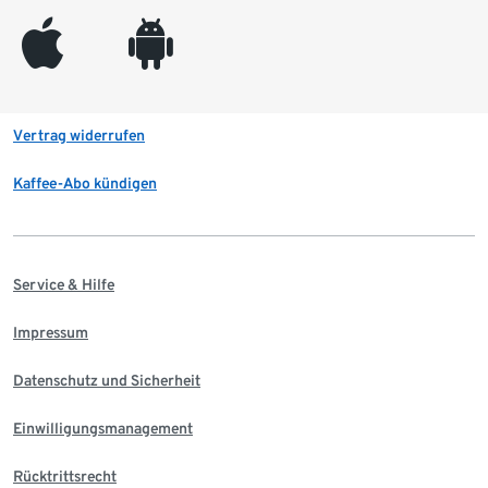
appleinc
android
Vertrag widerrufen
Kaffee-Abo kündigen
Service & Hilfe
Impressum
Datenschutz und Sicherheit
Einwilligungsmanagement
Rücktrittsrecht