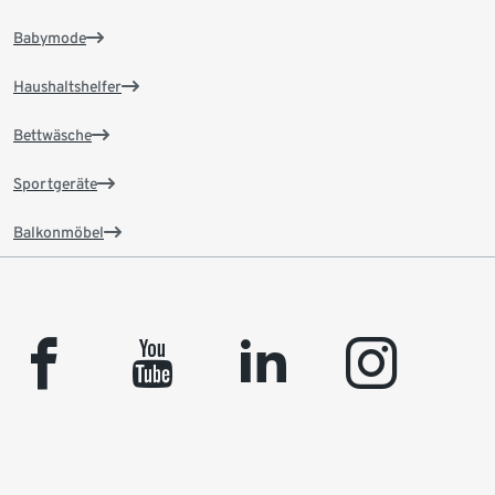
Babymode
Haushaltshelfer
Bettwäsche
Sportgeräte
Balkonmöbel
facebook
youtube
linkedin
instagram