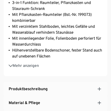
3-in-1 Funktion: Raumteiler, Pflanzkasten und
Stauraum-Schrank
Mit Pflanzkasten-Raumteiler (Bst.-Nr. 199073)
kombinierbar
Mit verzinktem Stahlboden, leichtes Gefälle und
Wasserablauf verhindern Staunässe
Mit innenliegender Folie, Folienboden perforiert für
Wasserdurchlass
Höhenverstellbare Bodenschoner, fester Stand auch
auf unebenen Flächen
Inkl. Wandbefestigung und Geländerhalterung
Mehr anzeigen
Aus Massivholz, lasiert
UV- und witterungsbeständig
Ein Element unserer Möbelserie »Tinus«
Produktbeschreibung
Material & Pflege