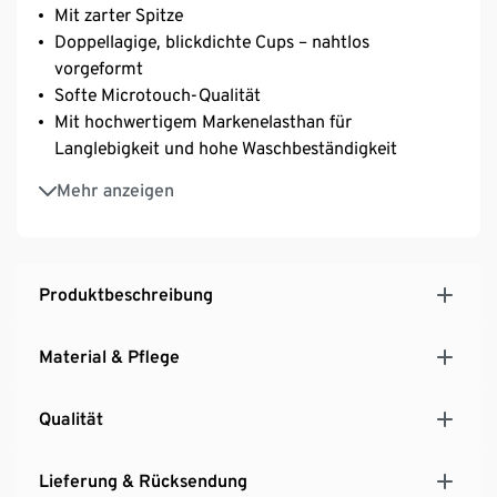
Mit zarter Spitze
Doppellagige, blickdichte Cups – nahtlos
vorgeformt
Softe Microtouch-Qualität
Mit hochwertigem Markenelasthan für
Langlebigkeit und hohe Waschbeständigkeit
Optimale Passform: Verschlussbreite proportional
Mehr anzeigen
an Cup-Größe angepasst
Längenverstellbare Träger
3-fach verstellbarer SoftSeal®-Häkchenverschluss
Produktbeschreibung
Material & Pflege
Qualität
Lieferung & Rücksendung