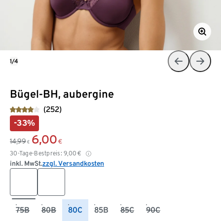
1/4
Bügel-BH, aubergine
(252)
-33%
6,00
14,99
€
€
30-Tage-Bestpreis:
9,00
€
inkl. MwSt.
zzgl. Versandkosten
75B
80B
80C
85B
85C
90C