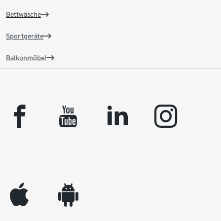
Bettwäsche
Sportgeräte
Balkonmöbel
facebook
youtube
linkedin
instagram
appleinc
android